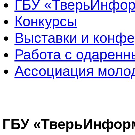
ГБУ «ТверьИнфо
Конкурсы
Выставки и конф
Работа с одаренн
Ассоциация молод
ГБУ «ТверьИнфор