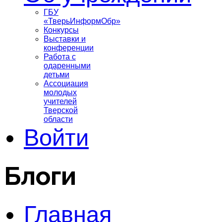
ГБУ
«ТверьИнформОбр»
Конкурсы
Выставки и
конференции
Работа с
одаренными
детьми
Ассоциация
молодых
учителей
Тверской
области
Войти
Блоги
Главная