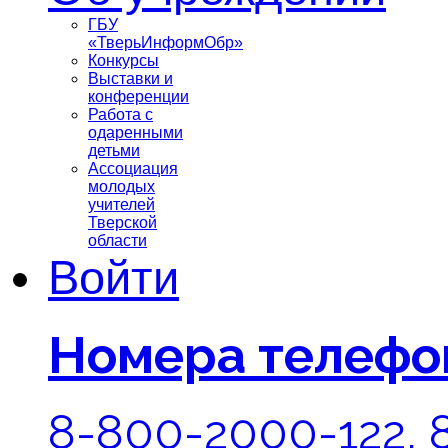
ГБУ
«ТверьИнформОбр»
Конкурсы
Выставки и
конференции
Работа с
одаренными
детьми
Ассоциация
молодых
учителей
Тверской
области
Войти
Номера телефо
8-800-2000-122, 8